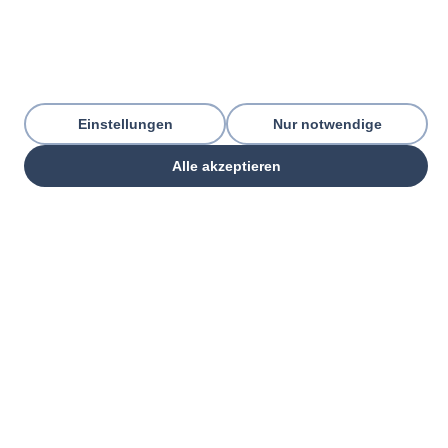
Einstellungen
Nur notwendige
Alle akzeptieren
THREE PILLARS. ONE GOAL.
Everything your commercial
organization
needs — from one partner.