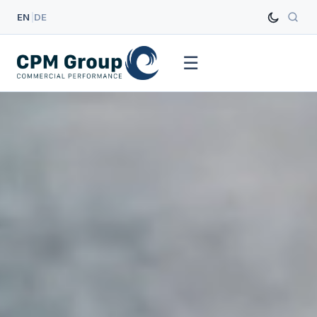
EN
|
DE
☰