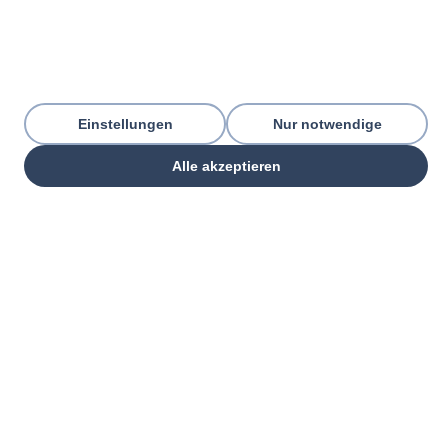
Einstellungen
Nur notwendige
Alle akzeptieren
THREE PILLARS. ONE GOAL.
Everything your commercial
organization
needs — from one partner.