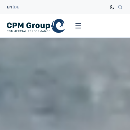
EN
|
DE
☰