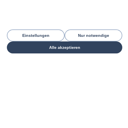
Einstellungen
Nur notwendige
Alle akzeptieren
THREE PILLARS. ONE GOAL.
Everything your commercial
organization
needs — from one partner.