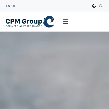
EN
|
DE
☰