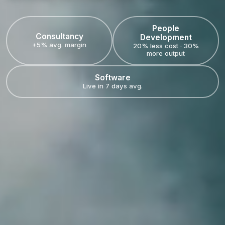
People
Consultancy
Development
+5% avg. margin
20% less cost · 30%
more output
Software
Live in 7 days avg.