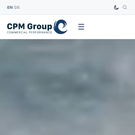
EN
|
DE
☰