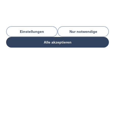
Einstellungen
Nur notwendige
Alle akzeptieren
THREE PILLARS. ONE GOAL.
Everything your commercial
organization
needs — from one partner.