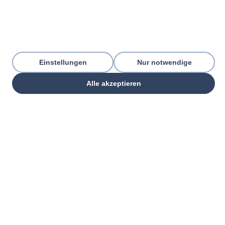
Einstellungen
Nur notwendige
Alle akzeptieren
THREE PILLARS. ONE GOAL.
Everything your commercial
organization
needs — from one partner.