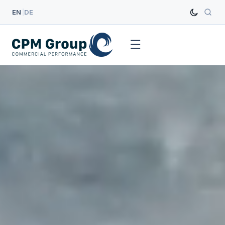
EN
|
DE
☰