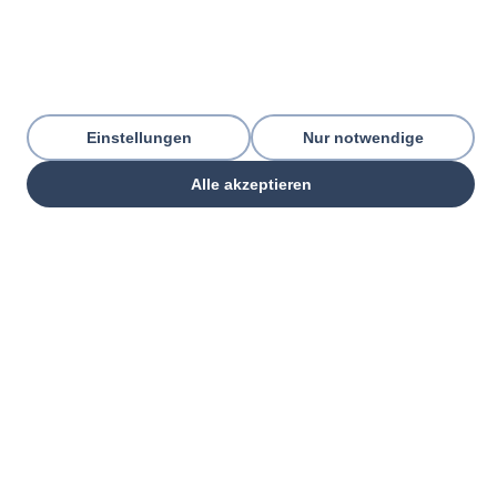
Einstellungen
Nur notwendige
Alle akzeptieren
THREE PILLARS. ONE GOAL.
Everything your commercial
organization
needs — from one partner.