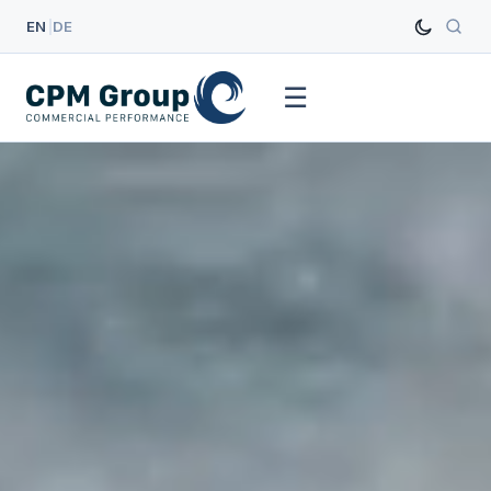
EN
|
DE
☰