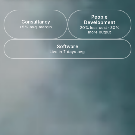
People
Consultancy
Development
+5% avg. margin
20% less cost · 30%
more output
Software
Live in 7 days avg.